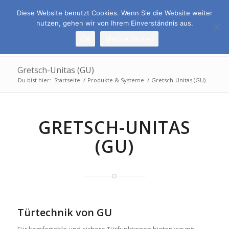
Rufen Sie uns an:
069 678 6509-0
Diese Website benutzt Cookies. Wenn Sie die Website weiter
nutzen, gehen wir von Ihrem Einverständnis aus.
OK
Mehr erfahren
Gretsch-Unitas (GU)
Du bist hier:
Startseite
/
Produkte & Systeme
/
Gretsch-Unitas (GU)
GRETSCH-UNITAS
(GU)
Türtechnik von GU