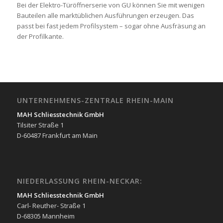
Bei der Elektro-Tür­öffner­serie von GU können Sie mit wenigen
Bau­teilen alle marktüb­l­i­chen Aus­füh­rungen erzeugen. Das
passt bei fast jedem Profilsystem – sogar ohne Aus­fräsung an
der Pro­fil­kante.
UNTERNEHMENS-ZENTRALE RHEIN-MAIN
MAH Schliesstechnik GmbH
Tilsiter Straße 1
D-60487 Frankfurt am Main
NIEDERLASSUNG RHEIN-NECKAR:
MAH Schliesstechnik GmbH
Carl- Reuther- Straße 1
D-68305 Mannheim