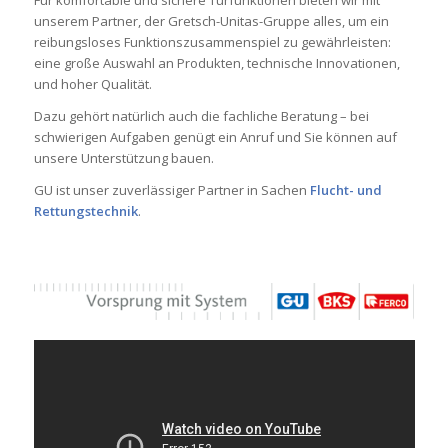
Für komfor­table und sichere Tür­funk­tionen bieten wir mit
unserem Partner, der Gretsch-Unitas-Gruppe alles, um ein
reibungs­loses Funk­ti­ons­zu­sam­men­spiel zu gewährleisten:
eine große Aus­wahl an Pro­dukten, tech­ni­sche Innova­tionen,
und hoher Qualität.
Dazu gehört natür­lich auch die fach­liche Bera­tung – bei
schwie­rigen Auf­gaben genügt ein Anruf und Sie können auf
unsere Unter­stützung bauen.
GU ist unser zuverlässiger Partner in Sachen
Flucht- und
Rettungstechnik
.