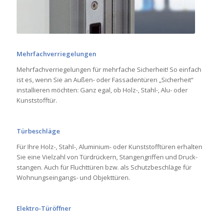
Mehr­fachver­riege­lungen
Mehr­fachver­riege­lungen für mehr­fache Sicher­heit! So ein­fach
ist es, wenn Sie an Außen- oder Fas­saden­türen „Sicher­heit“
installieren möchten: Ganz egal, ob Holz­-, Stahl-, Alu- oder
Kunst­stofftür.
Türbeschläge
Für Ihre Holz­-, Stahl-, Aluminium- oder Kunst­stoff­türen erhalten
Sie eine Viel­zahl von Türdrü­c­kern, Stan­gen­griffen und Druck­
stangen. Auch für Flucht­türen bzw. als Schutz­be­schläge für
Wohnungs­ein­gangs- und Objekt­türen.
Elektro-Türöffner