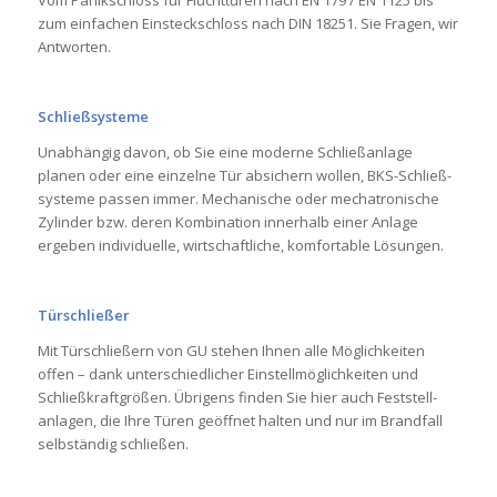
Vom Panik­schloss für Flucht­türen nach EN 179 / EN 1125 bis
zum ein­fa­chen Ein­steckschloss nach DIN 18251. Sie Fragen, wir
Antworten.
Schließsysteme
Unabhängig davon, ob Sie eine mo­der­ne Schließ­anlage
planen oder eine ein­zelne Tür absi­chern wollen, BKS-Schließ­
systeme passen immer. Mecha­ni­sche oder mecha­tro­ni­sche
Zylinder bzw. deren Kombi­na­tion inn­er­halb einer Anlage
ergeben in­di­vi­du­elle, wirt­schaft­liche, komfor­table Lösun­gen.
Türschließer
Mit Tür­schließern von GU stehen Ihnen alle Möglichkeiten
offen – dank unter­schied­licher Ein­stell­mög­lichkeiten und
Schließkraftgrößen. Übri­gens finden Sie hier auch Fest­stell­
anlagen, die Ihre Türen geöffnet halten und nur im Brand­fall
selb­ständig schließen.