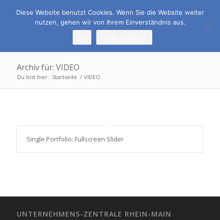
Rufen Sie uns an:
069 678 6509-0
Diese Website benutzt Cookies. Wenn Sie die Website weiter
nutzen, gehen wir von Ihrem Einverständnis aus.
OK
Mehr erfahren
Archiv für: VIDEO
Du bist hier:
Startseite
/
VIDEO
Single Portfolio: Fullscreen Slider
UNTERNEHMENS-ZENTRALE RHEIN-MAIN