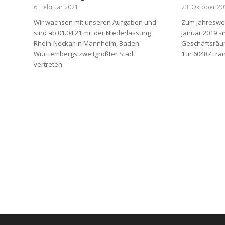
6. Februar 2021
23. Oktober 2
Wir wachsen mit unseren Aufgaben und
Zum Jahreswech
sind ab 01.04.21 mit der Niederlassung
Januar 2019 s
Rhein-Neckar in Mannheim, Baden-
Geschäftsräum
Württembergs zweitgrößter Stadt
1 in 60487 Fra
vertreten.