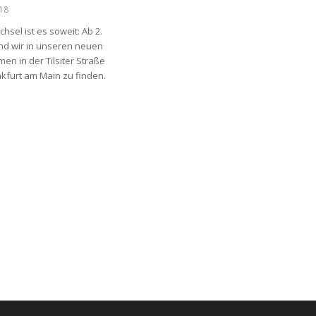
018
sel ist es soweit: Ab 2.
ind wir in unseren neuen
en in der Tilsiter Straße
nkfurt am Main zu finden.