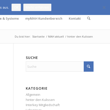
Rufen Sie uns an:
069 678 6509-0
s aus.
OK
Mehr erfahren
e & Systeme
myMAH Kundenbereich
Kontakt
Du bist hier:
Startseite
/
MAH aktuell
/
hinter den Kulissen
SUCHE
KATEGORIE
Allgemein
hinter den Kulissen
Interkey Mitgliedschaft