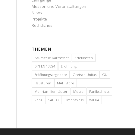
Lehrgänge
Messen und Veranstaltungen
News
Projekte
Rechtliches
THEMEN
Baumesse Darmstadt
Briefkasten
DIN EN 13724
Eröffnung
Eröffnungsangebote
Gretsch Unitas
GU
Haustüren
MAH Store
Mehrfamilienhäuser
Messe
Panikschloss
Renz
SALTO
SimonsVoss
WILKA