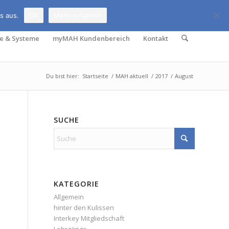
Rufen Sie uns an:
069 678 6509-0
s aus.
OK
Mehr erfahren
e & Systeme
myMAH Kundenbereich
Kontakt
Du bist hier:
Startseite
/
MAH aktuell
/
2017
/
August
SUCHE
KATEGORIE
Allgemein
hinter den Kulissen
Interkey Mitgliedschaft