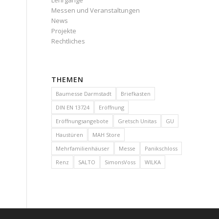
Lehrgänge
Messen und Veranstaltungen
News
Projekte
Rechtliches
THEMEN
Baumesse Darmstadt
Briefkasten
DIN EN 13724
Eröffnung
Eröffnungsangebote
Gretsch Unitas
GU
Haustüren
MAH Store
Mehrfamilienhäuser
Messe
Panikschloss
Renz
SALTO
SimonsVoss
WILKA