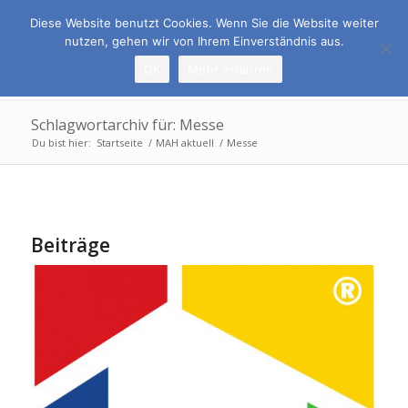
Rufen Sie uns an:
069 678 6509-0
Diese Website benutzt Cookies. Wenn Sie die Website weiter
nutzen, gehen wir von Ihrem Einverständnis aus.
OK
Mehr erfahren
Schlagwortarchiv für: Messe
Du bist hier:
Startseite
/
MAH aktuell
/
Messe
Beiträge