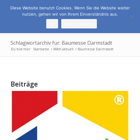
Rufen Sie uns an:
069 678 6509-0
Diese Website benutzt Cookies. Wenn Sie die Website weiter
nutzen, gehen wir von Ihrem Einverständnis aus.
OK
Mehr erfahren
Schlagwortarchiv für: Baumesse Darmstadt
Du bist hier:
Startseite
/
MAH aktuell
/
Baumesse Darmstadt
Beiträge