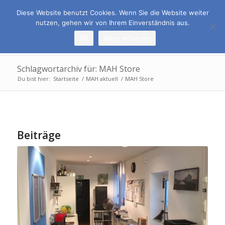
Rufen Sie uns an:
069 678 6509-0
Diese Website benutzt Cookies. Wenn Sie die Website weiter
nutzen, gehen wir von Ihrem Einverständnis aus.
OK
Mehr erfahren
Schlagwortarchiv für: MAH Store
Du bist hier:
Startseite
/
MAH aktuell
/
MAH Store
Beiträge