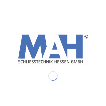
AG Mainz, 8 C 98/96:
„Ein Briefkasten gehört zur Ausstattung einer
Mietwohnung. Wenn er nur schwer zu öffnen ist und bei
Regen eingelegte Post durchnässt wird, liegt ein Mangel
vor, der zur Minderung in Höhe von einem Prozent des
Mietzines berechtigt.“